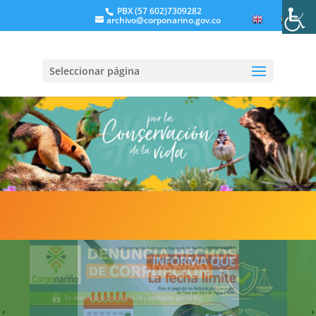
PBX (57 602)7309282
archivo@corponarino.gov.co
EN
ES
Seleccionar página