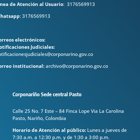
ínea de Atención al Usuario
:
3176569913
hatsapp
: 3176569913
orreos electrónicos:
otificaciones Judiciales:
otificacionesjudiciales@corponarino.gov.co
orreo institucional:
archivo@corponarino.gov.co
Corponariño Sede central Pasto
Calle 25 No. 7 Este – 84 Finca Lope Via La Carolina
Pasto, Nariño, Colombia
Horario de Atención al público:
Lunes a jueves de
7:30 a.m. a 12:30 p.m. y de 1:30 a 3:00 p.m.