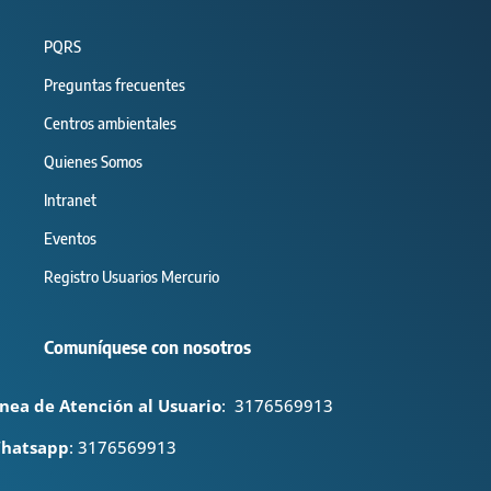
PQRS
Preguntas frecuentes
Centros ambientales
Quienes Somos
Intranet
Eventos
Registro Usuarios Mercurio
Comuníquese con nosotros
ínea de Atención al Usuario
:
3176569913
hatsapp
: 3176569913