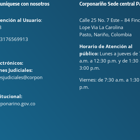
uníquese con nosotros
Corponariño Sede central P
ención al Usuario
:
Calle 25 No. 7 Este – 84 Fin
3
Lope Via La Carolina
Pasto, Nariño, Colombia
 3176569913
Horario de Atención al
público:
Lunes a jueves de 
a.m. a 12:30 p.m. y de 1:30 
ctrónicos:
3:00 p.m.
nes Judiciales:
nesjudiciales@corpon
Viernes: de
7:30 a.m. a 1:30
p.m.
itucional:
ponarino.gov.co