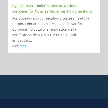
Ago 28, 2023
|
Boletín interno
,
Noticias
corponariño
,
Noticias_Recientes
| 0 Comentario
Por doceavo año consecutivo y con gran éxito la
Corporación Autónoma Regional de Nariño -
Corponariño obtuvo la renovación de la
certificación de ICONTEC ISO 9001. [pdf-
embedder...
leer más