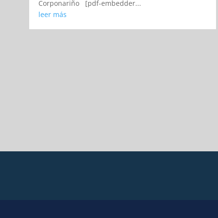
Corponariño [pdf-embedder...
leer más