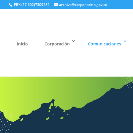
PBX (57 602)7309282
archivo@corponarino.gov.co
Inicio
Corporación
Comunicaciones