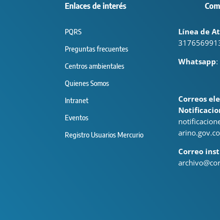
Enlaces de interés
Com
Línea de At
PQRS
317656991
Preguntas frecuentes
Whatsapp
:
Centros ambientales
Quienes Somos
Correos ele
Intranet
Notificacio
Eventos
notificacio
arino.gov.co
Registro Usuarios Mercurio
Correo inst
archivo@cor