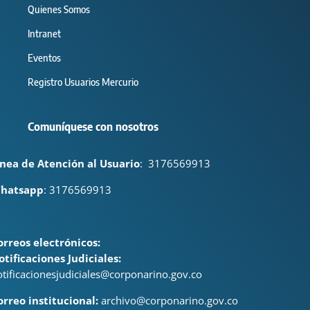
Quienes Somos
Intranet
Eventos
Registro Usuarios Mercurio
Comuníquese con nosotros
ínea de Atención al Usuario
:
3176569913
hatsapp
: 3176569913
orreos electrónicos:
otificaciones Judiciales:
otificacionesjudiciales@corponarino.gov.co
orreo institucional:
archivo@corponarino.gov.co