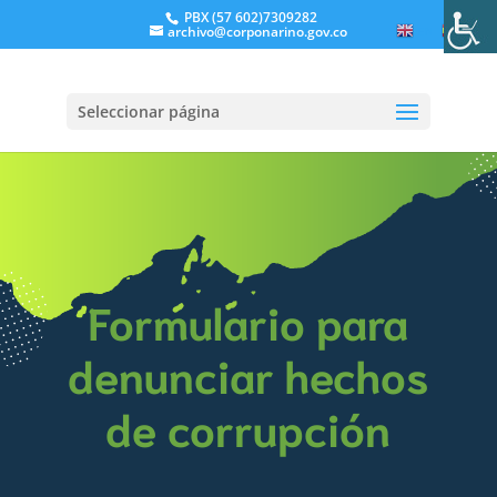
PBX (57 602)7309282
archivo@corponarino.gov.co
EN
ES
Seleccionar página
Formulario para
denunciar hechos
de corrupción