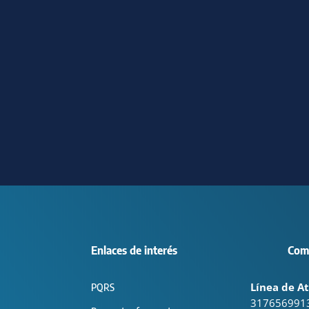
Enlaces de interés
Com
Línea de At
PQRS
317656991