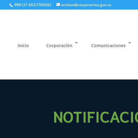
PBX (57 602)7309282
archivo@corponarino.gov.co
Inicio
Corporación
Comunicaciones
NOTIFICACI