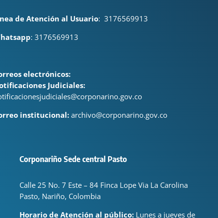
ínea de Atención al Usuario
:
3176569913
hatsapp
: 3176569913
orreos electrónicos:
otificaciones Judiciales:
otificacionesjudiciales@corponarino.gov.co
orreo institucional:
archivo@corponarino.gov.co
Corponariño Sede central Pasto
Calle 25 No. 7 Este – 84 Finca Lope Via La Carolina
Pasto, Nariño, Colombia
Horario de Atención al público:
Lunes a jueves de