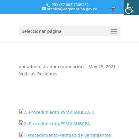
PBX (57 602)7309282
archivo@corponarino.gov.co
EN
ES
Seleccionar página
por
administrador corponariño
|
May 25, 2021
|
Noticias_Recientes
2.-Procedimiento-PSMV-SUBCEA-2
2.-Procedimiento-PSMV-SUBCEA
1-Procedimiento-Permiso-de-Vertimientos-