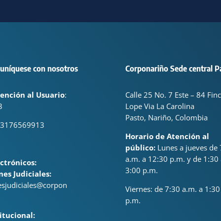
uníquese con nosotros
Corponariño Sede central P
ención al Usuario
:
Calle 25 No. 7 Este – 84 Fin
3
Lope Via La Carolina
Pasto, Nariño, Colombia
 3176569913
Horario de Atención al
público:
Lunes a jueves de 
a.m. a 12:30 p.m. y de 1:30 
ctrónicos:
3:00 p.m.
nes Judiciales:
nesjudiciales@corpon
Viernes: de
7:30 a.m. a 1:30
p.m.
itucional: