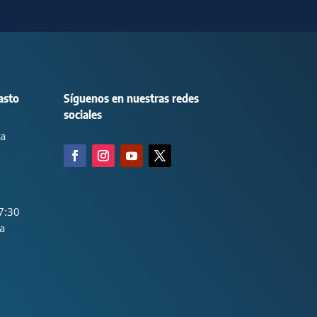
asto
Síguenos en nuestras redes
sociales
ca
7:30
a