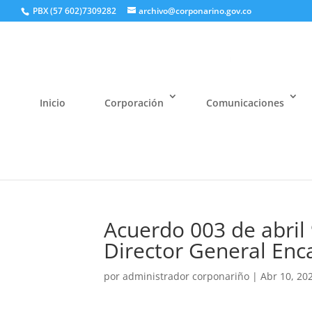
PBX (57 602)7309282
archivo@corponarino.gov.co
Inicio
Corporación
Comunicaciones
Acuerdo 003 de abril 
Director General E
por
administrador corponariño
|
Abr 10, 20