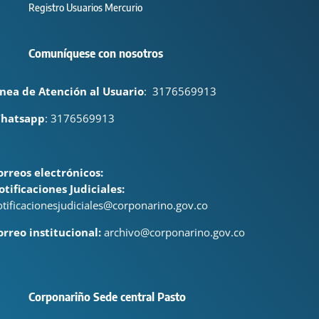
Registro Usuarios Mercurio
Comuníquese con nosotros
ínea de Atención al Usuario
:
3176569913
hatsapp
: 3176569913
orreos electrónicos:
otificaciones Judiciales:
otificacionesjudiciales@corponarino.gov.co
orreo institucional:
archivo@corponarino.gov.co
Corponariño Sede central Pasto