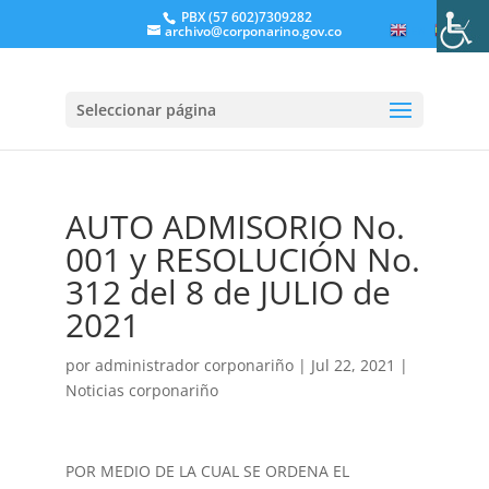
PBX (57 602)7309282
archivo@corponarino.gov.co
EN
ES
Seleccionar página
AUTO ADMISORIO No.
001 y RESOLUCIÓN No.
312 del 8 de JULIO de
2021
por
administrador corponariño
|
Jul 22, 2021
|
Noticias corponariño
POR MEDIO DE LA CUAL SE ORDENA EL