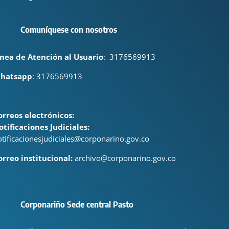
Comuníquese con nosotros
ínea de Atención al Usuario
:
3176569913
hatsapp
: 3176569913
orreos electrónicos:
otificaciones Judiciales:
otificacionesjudiciales@corponarino.gov.co
orreo institucional:
archivo@corponarino.gov.co
Corponariño Sede central Pasto