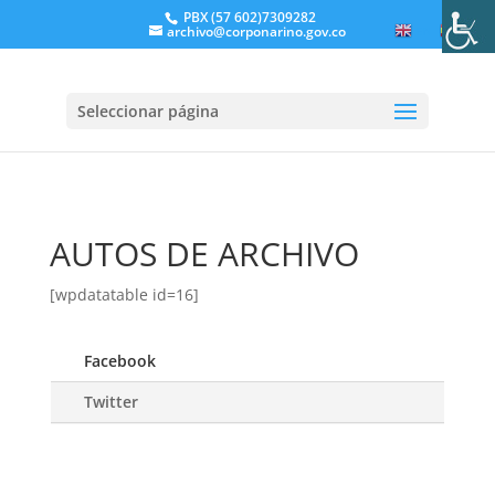
PBX (57 602)7309282
archivo@corponarino.gov.co
EN
ES
Seleccionar página
AUTOS DE ARCHIVO
[wpdatatable id=16]
Facebook
Twitter