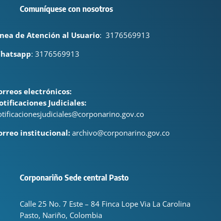
Comuníquese con nosotros
ínea de Atención al Usuario
:
3176569913
hatsapp
: 3176569913
orreos electrónicos:
otificaciones Judiciales:
otificacionesjudiciales@corponarino.gov.co
orreo institucional:
archivo@corponarino.gov.co
Corponariño Sede central Pasto
Calle 25 No. 7 Este – 84 Finca Lope Via La Carolina
Pasto, Nariño, Colombia