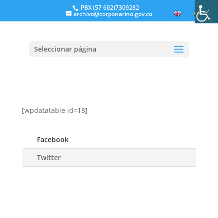
PBX (57 602)7309282
archivo@corponarino.gov.co
EN
ES
Seleccionar página
[wpdatatable id=18]
Facebook
Twitter