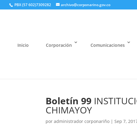
PBX (57 602)7309282
archivo@corponarino.gov.co
Inicio
Corporación
Comunicaciones
Boletín 99
INSTITUC
CHIMAYOY
por
administrador corponariño
|
Sep 7, 201