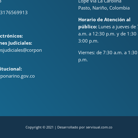
3
Lope Via La Carolina
Pasto, Nariño, Colombia
 3176569913
Horario de Atención al
público:
Lunes a jueves de 
a.m. a 12:30 p.m. y de 1:30 
ctrónicos:
3:00 p.m.
nes Judiciales:
nesjudiciales@corpon
Viernes: de
7:30 a.m. a 1:30
p.m.
itucional:
ponarino.gov.co
Copyright © 2021 | Desarrollado por servisual.com.co