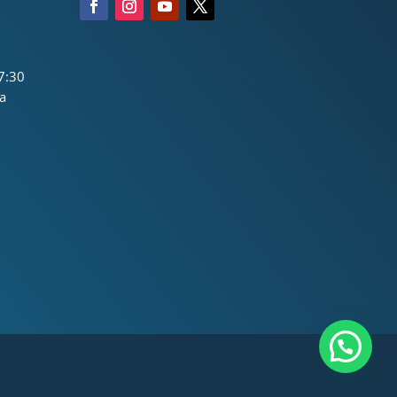
7:30
a