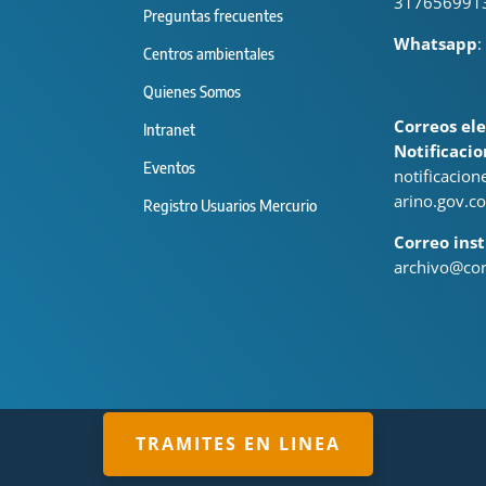
317656991
Preguntas frecuentes
Whatsapp
:
Centros ambientales
Quienes Somos
Correos ele
Intranet
Notificacio
Eventos
notificacio
arino.gov.co
Registro Usuarios Mercurio
Correo inst
archivo@cor
TRAMITES EN LINEA