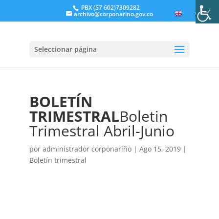
PBX (57 602)7309282
archivo@corponarino.gov.co
EN
ES
Seleccionar página
BOLETÍN
TRIMESTRAL
Boletin
Trimestral Abril-Junio
por
administrador corponariño
|
Ago 15, 2019
|
Boletín trimestral