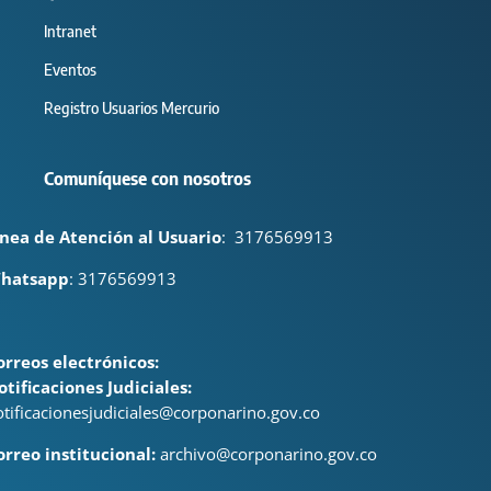
Intranet
Eventos
Registro Usuarios Mercurio
Comuníquese con nosotros
ínea de Atención al Usuario
:
3176569913
hatsapp
: 3176569913
orreos electrónicos:
otificaciones Judiciales:
otificacionesjudiciales@corponarino.gov.co
orreo institucional:
archivo@corponarino.gov.co