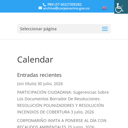
PBX (57 602)7309282
archivo@corponarino.gov.co
EN
ES
Seleccionar página
Calendar
Entradas recientes
(sin título)
30 julio, 2026
PARTICIPACIÓN CIUDADANA: Sugerencias Sobre
Los Documentos Borrador De Resoluciones:
RESOLUCIÓN POLINIZADORES Y RESOLUCIÓN
INCENDIOS DE COBERTURA
3 julio, 2026
CORPONARIÑO INVITA A PONERSE AL DÍA CON
RECAUDOS AMBIENTALES
25 junio, 2026