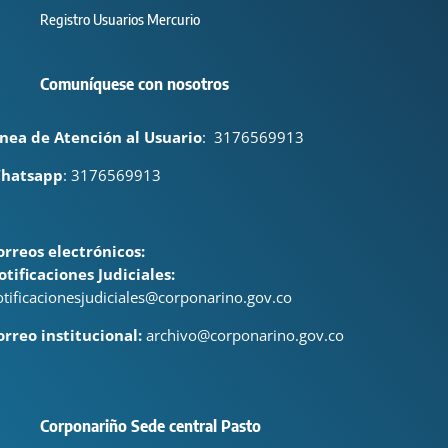
Registro Usuarios Mercurio
Comuníquese con nosotros
ínea de Atención al Usuario
:
3176569913
hatsapp
: 3176569913
orreos electrónicos:
otificaciones Judiciales:
otificacionesjudiciales@corponarino.gov.co
orreo institucional:
archivo@corponarino.gov.co
Corponariño Sede central Pasto