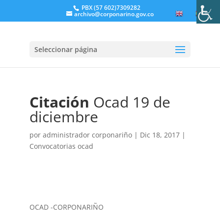
PBX (57 602)7309282
archivo@corponarino.gov.co
EN
ES
Seleccionar página
Citación
Ocad 19 de
diciembre
por
administrador corponariño
|
Dic 18, 2017
|
Convocatorias ocad
OCAD -CORPONARIÑO