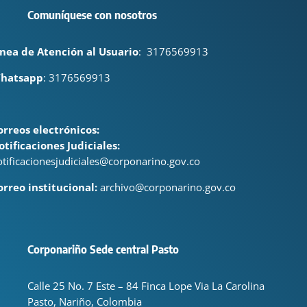
Comuníquese con nosotros
ínea de Atención al Usuario
:
3176569913
hatsapp
: 3176569913
orreos electrónicos:
otificaciones Judiciales:
otificacionesjudiciales@corponarino.gov.co
orreo institucional:
archivo@corponarino.gov.co
Corponariño Sede central Pasto
Calle 25 No. 7 Este – 84 Finca Lope Via La Carolina
Pasto, Nariño, Colombia