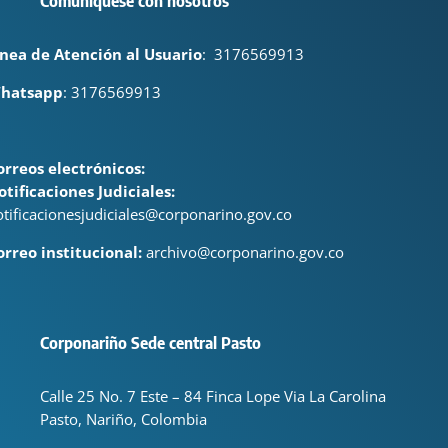
Comuníquese con nosotros
ínea de Atención al Usuario
:
3176569913
hatsapp
: 3176569913
orreos electrónicos:
otificaciones Judiciales:
otificacionesjudiciales@corponarino.gov.co
orreo institucional:
archivo@corponarino.gov.co
Corponariño Sede central Pasto
Calle 25 No. 7 Este – 84 Finca Lope Via La Carolina
Pasto, Nariño, Colombia