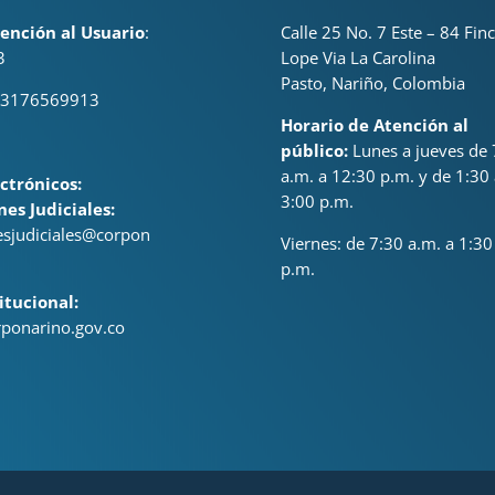
ención al Usuario
:
Calle 25 No. 7 Este – 84 Fin
3
Lope Via La Carolina
Pasto, Nariño, Colombia
 3176569913
Horario de Atención al
público:
Lunes a jueves de 
a.m. a 12:30 p.m. y de 1:30 
ctrónicos:
3:00 p.m.
nes Judiciales:
nesjudiciales@corpon
Viernes: de
7:30 a.m. a 1:30
p.m.
itucional:
ponarino.gov.co