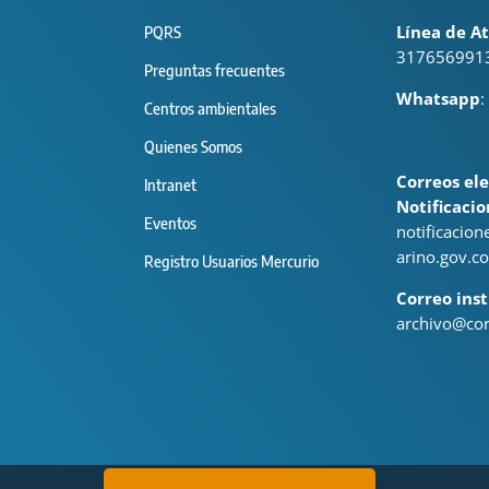
Línea de At
PQRS
317656991
Preguntas frecuentes
Whatsapp
:
Centros ambientales
Quienes Somos
Correos ele
Intranet
Notificacio
Eventos
notificacio
arino.gov.co
Registro Usuarios Mercurio
Correo inst
archivo@cor