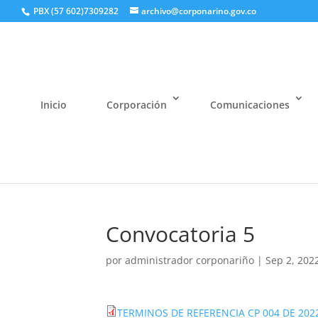
PBX (57 602)7309282
archivo@corponarino.gov.co
Inicio
Corporación
Comunicaciones
Convocatoria 5
por
administrador corponariño
|
Sep 2, 202
TERMINOS DE REFERENCIA CP 004 DE 202