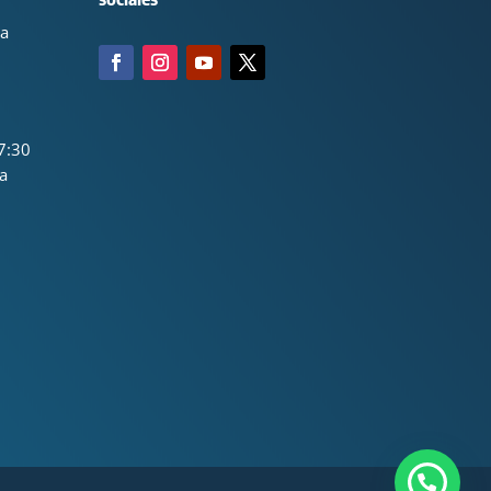
ca
7:30
a