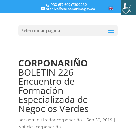
PBX (57 602)7309282
archivo@corponarino.gov.co
EN
ES
Seleccionar página
CORPONARIÑO
BOLETIN 226
Encuentro de
Formación
Especializada de
Negocios Verdes
por
administrador corponariño
|
Sep 30, 2019
|
Noticias corponariño