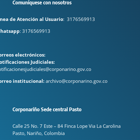
Comuníquese con nosotros
ínea de Atención al Usuario
:
3176569913
hatsapp
: 3176569913
orreos electrónicos:
otificaciones Judiciales:
otificacionesjudiciales@corponarino.gov.co
orreo institucional:
archivo@corponarino.gov.co
Corponariño Sede central Pasto
Calle 25 No. 7 Este – 84 Finca Lope Via La Carolina
Pasto, Nariño, Colombia