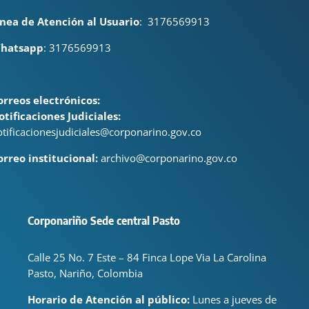
ínea de Atención al Usuario
:
3176569913
hatsapp
: 3176569913
orreos electrónicos:
otificaciones Judiciales:
otificacionesjudiciales@corponarino.gov.co
orreo institucional:
archivo@corponarino.gov.co
Corponariño Sede central Pasto
Calle 25 No. 7 Este – 84 Finca Lope Via La Carolina
Pasto, Nariño, Colombia
Horario de Atención al público:
Lunes a jueves de