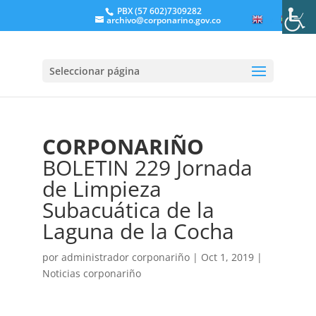
PBX (57 602)7309282
archivo@corponarino.gov.co
EN
ES
Seleccionar página
CORPONARIÑO
BOLETIN 229 Jornada
de Limpieza
Subacuática de la
Laguna de la Cocha
por
administrador corponariño
|
Oct 1, 2019
|
Noticias corponariño