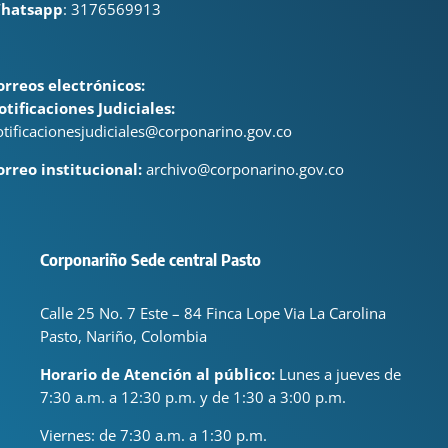
hatsapp
: 3176569913
orreos electrónicos:
otificaciones Judiciales:
otificacionesjudiciales@corponarino.gov.co
orreo institucional:
archivo@corponarino.gov.co
Corponariño Sede central Pasto
Calle 25 No. 7 Este – 84 Finca Lope Via La Carolina
Pasto, Nariño, Colombia
Horario de Atención al público:
Lunes a jueves de
7:30 a.m. a 12:30 p.m. y de 1:30 a 3:00 p.m.
Viernes: de
7:30 a.m. a 1:30 p.m.