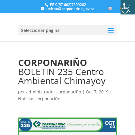
PBX (57 602)7309282
archivo@corponarino.gov.co
EN
ES
Seleccionar página
CORPONARIÑO
BOLETIN 235 Centro
Ambiental Chimayoy
por
administrador corponariño
|
Oct 7, 2019
|
Noticias corponariño