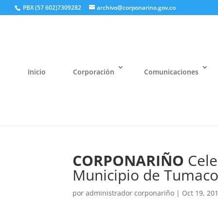
PBX (57 602)7309282
archivo@corponarino.gov.co
Inicio
Corporación
Comunicaciones
CORPONARIÑO
Cele
Municipio de Tumac
por
administrador corponariño
|
Oct 19, 20