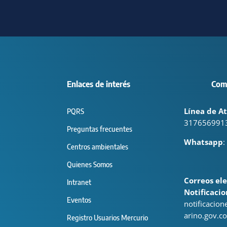
Enlaces de interés
Com
Línea de At
PQRS
317656991
Preguntas frecuentes
Whatsapp
:
Centros ambientales
Quienes Somos
Correos ele
Intranet
Notificacio
Eventos
notificacio
arino.gov.co
Registro Usuarios Mercurio