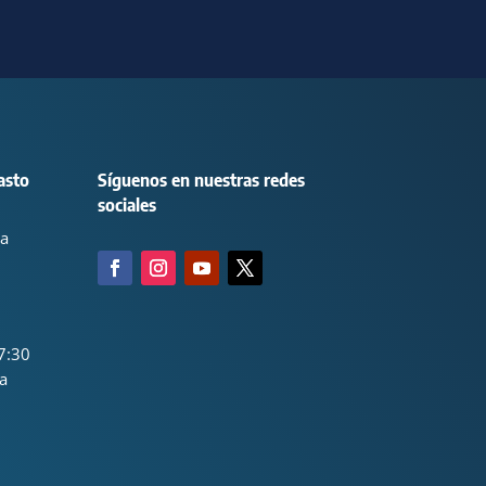
asto
Síguenos en nuestras redes
sociales
ca
7:30
a