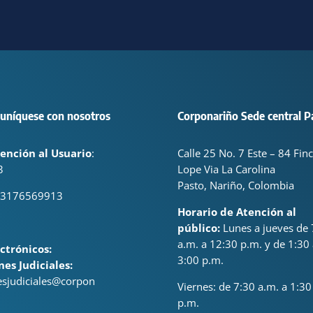
uníquese con nosotros
Corponariño Sede central P
ención al Usuario
:
Calle 25 No. 7 Este – 84 Fin
3
Lope Via La Carolina
Pasto, Nariño, Colombia
 3176569913
Horario de Atención al
público:
Lunes a jueves de 
a.m. a 12:30 p.m. y de 1:30 
ctrónicos:
3:00 p.m.
nes Judiciales:
nesjudiciales@corpon
Viernes: de
7:30 a.m. a 1:30
p.m.