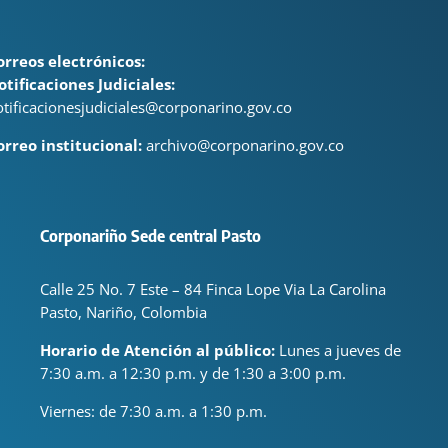
orreos electrónicos:
otificaciones Judiciales:
otificacionesjudiciales@corponarino.gov.co
orreo institucional:
archivo@corponarino.gov.co
Corponariño Sede central Pasto
Calle 25 No. 7 Este – 84 Finca Lope Via La Carolina
Pasto, Nariño, Colombia
Horario de Atención al público:
Lunes a jueves de
7:30 a.m. a 12:30 p.m. y de 1:30 a 3:00 p.m.
Viernes: de
7:30 a.m. a 1:30 p.m.