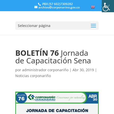
PBX (57 602)7309282
archivo@corponarino.gov.co
EN
ES
Seleccionar página
BOLETÍN 76
Jornada
de Capacitación Sena
por
administrador corponariño
|
Abr 30, 2019
|
Noticias corponariño