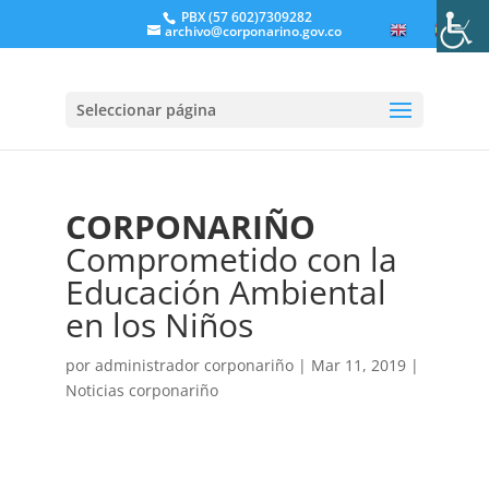
PBX (57 602)7309282
archivo@corponarino.gov.co
EN
ES
Seleccionar página
CORPONARIÑO
Comprometido con la
Educación Ambiental
en los Niños
por
administrador corponariño
|
Mar 11, 2019
|
Noticias corponariño