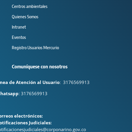
Centros ambientales
Quienes Somos
Intranet
Eventos
Registro Usuarios Mercurio
Comuníquese con nosotros
ínea de Atención al Usuario
:
3176569913
hatsapp
: 3176569913
orreos electrónicos:
otificaciones Judiciales:
otificacionesjudiciales@corponarino.gov.co