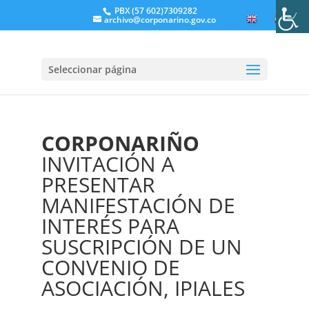
PBX (57 602)7309282
archivo@corponarino.gov.co
EN
ES
Seleccionar página
CORPONARIÑO
INVITACIÓN A
PRESENTAR
MANIFESTACIÓN DE
INTERÉS PARA
SUSCRIPCIÓN DE UN
CONVENIO DE
ASOCIACIÓN, IPIALES