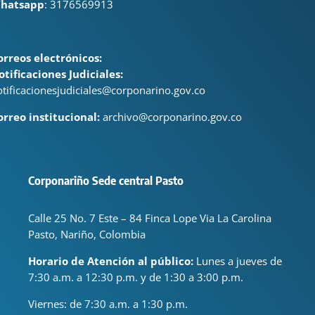
hatsapp
: 3176569913
orreos electrónicos:
otificaciones Judiciales:
otificacionesjudiciales@corponarino.gov.co
orreo institucional:
archivo@corponarino.gov.co
Corponariño Sede central Pasto
Calle 25 No. 7 Este – 84 Finca Lope Via La Carolina
Pasto, Nariño, Colombia
Horario de Atención al público:
Lunes a jueves de
7:30 a.m. a 12:30 p.m. y de 1:30 a 3:00 p.m.
Viernes: de
7:30 a.m. a 1:30 p.m.