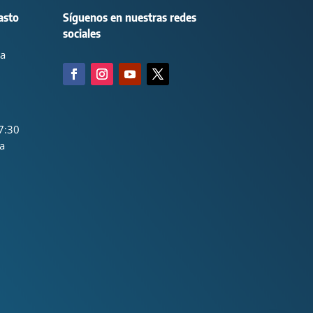
asto
Síguenos en nuestras redes
sociales
ca
7:30
a