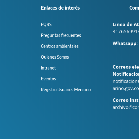
Enlaces de interés
Com
Línea de At
PQRS
317656991
Preguntas frecuentes
Whatsapp
:
Centros ambientales
Quienes Somos
Correos ele
Intranet
Notificacio
Eventos
notificacio
arino.gov.co
Registro Usuarios Mercurio
Correo inst
archivo@cor