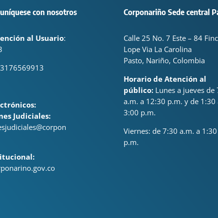
uníquese con nosotros
Corponariño Sede central P
ención al Usuario
:
Calle 25 No. 7 Este – 84 Fin
3
Lope Via La Carolina
Pasto, Nariño, Colombia
 3176569913
Horario de Atención al
público:
Lunes a jueves de 
a.m. a 12:30 p.m. y de 1:30 
ctrónicos:
3:00 p.m.
nes Judiciales:
nesjudiciales@corpon
Viernes: de
7:30 a.m. a 1:30
p.m.
itucional:
ponarino.gov.co