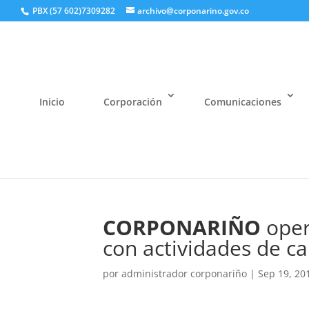
PBX (57 602)7309282
archivo@corponarino.gov.co
Inicio
Corporación
Comunicaciones
CORPONARIÑO
oper
con actividades de c
por
administrador corponariño
|
Sep 19, 20