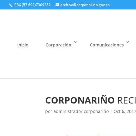
PBX (57 602)7309282
archivo@corponarino.gov.co
Inicio
Corporación
Comunicaciones
CORPONARIÑO
REC
por
administrador corponariño
|
Oct 6, 201