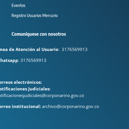
Eventos
Registro Usuarios Mercurio
Comuníquese con nosotros
ínea de Atención al Usuario
:
3176569913
hatsapp
: 3176569913
orreos electrónicos:
otificaciones Judiciales:
otificacionesjudiciales@corponarino.gov.co
orreo institucional:
archivo@corponarino.gov.co