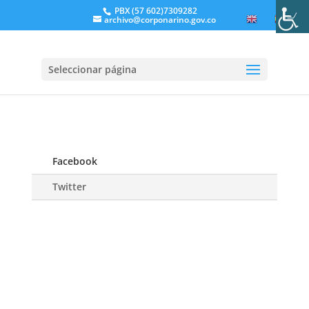
PBX (57 602)7309282
archivo@corponarino.gov.co
EN
ES
Seleccionar página
Facebook
Twitter