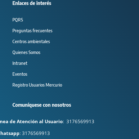
Enlaces de interés
PQRS
Preguntas frecuentes
Centros ambientales
Quienes Somos
Intranet
Eventos
Registro Usuarios Mercurio
Comuníquese con nosotros
ínea de Atención al Usuario
:
3176569913
hatsapp
: 3176569913