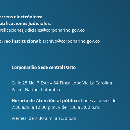
orreos electrónicos:
otificaciones Judiciales:
otificacionesjudiciales@corponarino.gov.co
orreo institucional:
archivo@corponarino.gov.co
Corponariño Sede central Pasto
Calle 25 No. 7 Este – 84 Finca Lope Via La Carolina
Pasto, Nariño, Colombia
Horario de Atención al público:
Lunes a jueves de
7:30 a.m. a 12:30 p.m. y de 1:30 a 3:00 p.m.
Viernes: de
7:30 a.m. a 1:30 p.m.