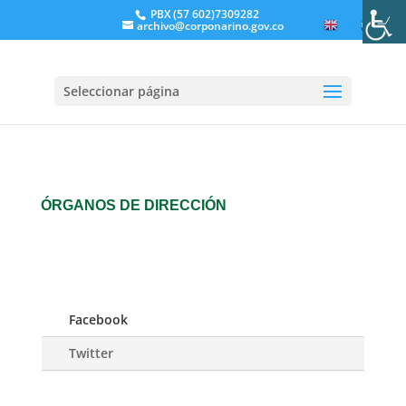
PBX (57 602)7309282
archivo@corponarino.gov.co
EN
ES
Seleccionar página
ÓRGANOS DE DIRECCIÓN
Facebook
Twitter