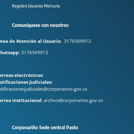
Registro Usuarios Mercurio
Comuníquese con nosotros
ínea de Atención al Usuario
:
3176569913
hatsapp
: 3176569913
orreos electrónicos:
otificaciones Judiciales:
otificacionesjudiciales@corponarino.gov.co
orreo institucional:
archivo@corponarino.gov.co
Corponariño Sede central Pasto