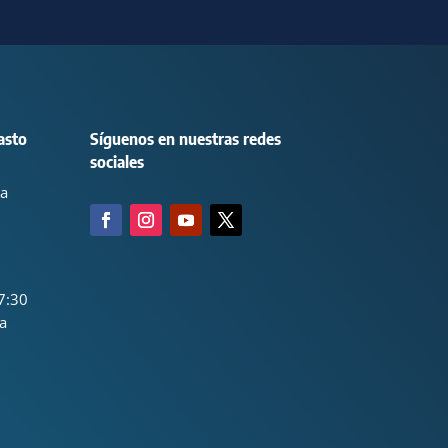
asto
Síguenos en nuestras redes
sociales
ca
7:30
a