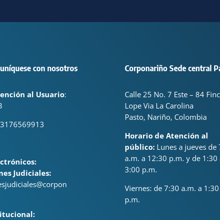
uníquese con nosotros
Corponariño Sede central P
ención al Usuario
:
Calle 25 No. 7 Este – 84 Fin
3
Lope Via La Carolina
Pasto, Nariño, Colombia
 3176569913
Horario de Atención al
público:
Lunes a jueves de 
a.m. a 12:30 p.m. y de 1:30 
ctrónicos:
3:00 p.m.
nes Judiciales:
nesjudiciales@corpon
Viernes: de
7:30 a.m. a 1:30
p.m.
itucional: