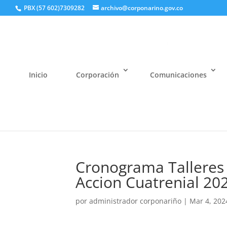
PBX (57 602)7309282
archivo@corponarino.gov.co
Inicio
Corporación
Comunicaciones
Cronograma Talleres 
Accion Cuatrenial 20
por
administrador corponariño
|
Mar 4, 202