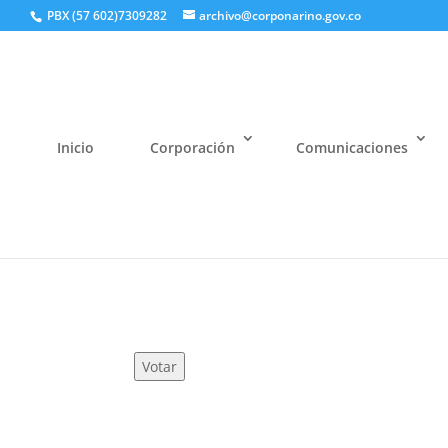
PBX (57 602)7309282
archivo@corponarino.gov.co
Inicio
Corporación
Comunicaciones
Votar