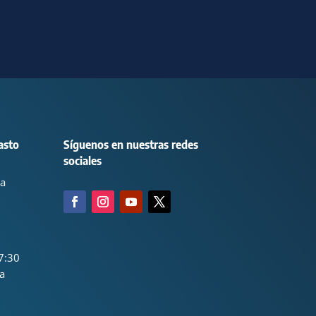
asto
Síguenos en nuestras redes
sociales
ca
7:30
a