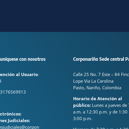
uníquese con nosotros
Corponariño Sede central P
ención al Usuario
:
Calle 25 No. 7 Este – 84 Fin
3
Lope Via La Carolina
Pasto, Nariño, Colombia
 3176569913
Horario de Atención al
público:
Lunes a jueves de 
a.m. a 12:30 p.m. y de 1:30 
ctrónicos:
3:00 p.m.
nes Judiciales:
nesjudiciales@corpon