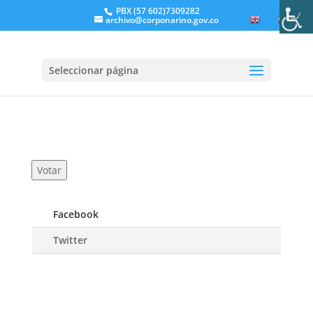
PBX (57 602)7309282
archivo@corponarino.gov.co
EN
ES
Seleccionar página
Votar
Facebook
Twitter