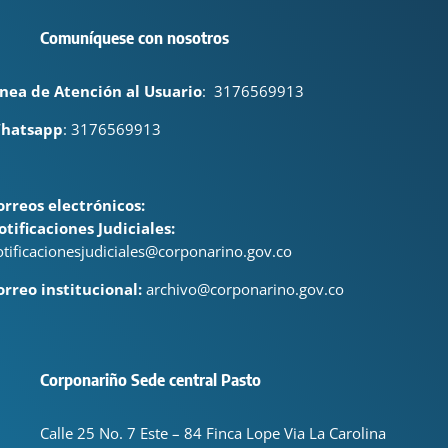
Comuníquese con nosotros
ínea de Atención al Usuario
:
3176569913
hatsapp
: 3176569913
orreos electrónicos:
otificaciones Judiciales:
otificacionesjudiciales@corponarino.gov.co
orreo institucional:
archivo@corponarino.gov.co
Corponariño Sede central Pasto
Calle 25 No. 7 Este – 84 Finca Lope Via La Carolina