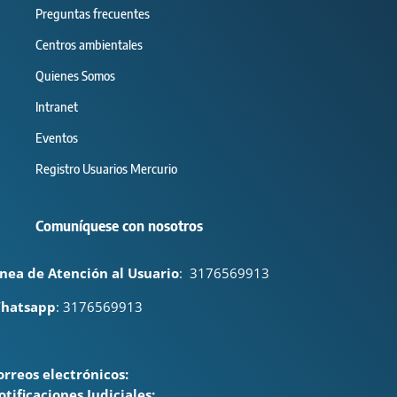
Preguntas frecuentes
Centros ambientales
Quienes Somos
Intranet
Eventos
Registro Usuarios Mercurio
Comuníquese con nosotros
ínea de Atención al Usuario
:
3176569913
hatsapp
: 3176569913
orreos electrónicos:
otificaciones Judiciales: