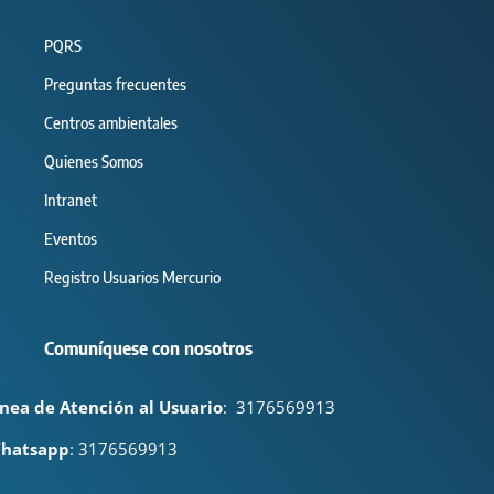
PQRS
Preguntas frecuentes
Centros ambientales
Quienes Somos
Intranet
Eventos
Registro Usuarios Mercurio
Comuníquese con nosotros
ínea de Atención al Usuario
:
3176569913
hatsapp
: 3176569913