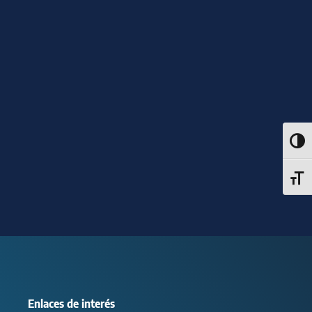
Alter
Alter
Enlaces de interés