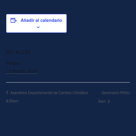
Añadir al calendario
DETALLES
Fecha:
13 agosto, 2020
Seminario PRAU
Asamblea Departamental de Cambio Climático
8:30am
9am