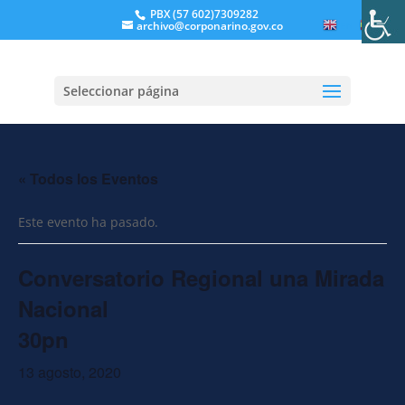
PBX (57 602)7309282
archivo@corponarino.gov.co
EN
ES
Seleccionar página
« Todos los Eventos
Este evento ha pasado.
Conversatorio Regional una Mirada
Nacional
30pn
13 agosto, 2020