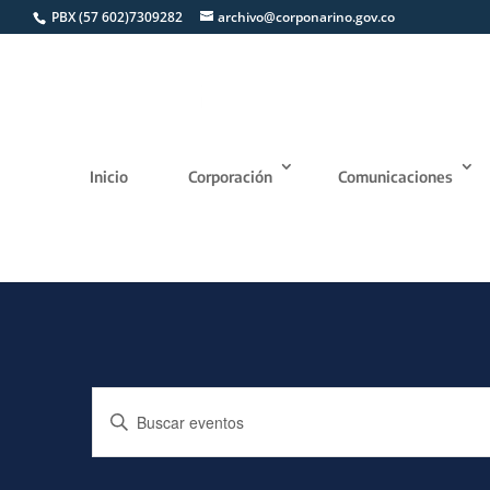
PBX (57 602)7309282
archivo@corponarino.gov.co
Inicio
Corporación
Comunicaciones
Navegación
Introduce
de
la
búsqueda
palabra
y
clave.