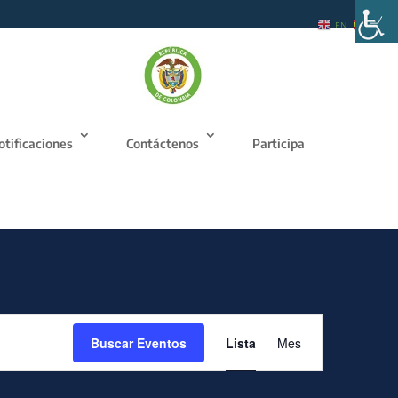
EN
ES
otificaciones
Contáctenos
Participa
Navegación
de
Buscar Eventos
Lista
Mes
vistas
de