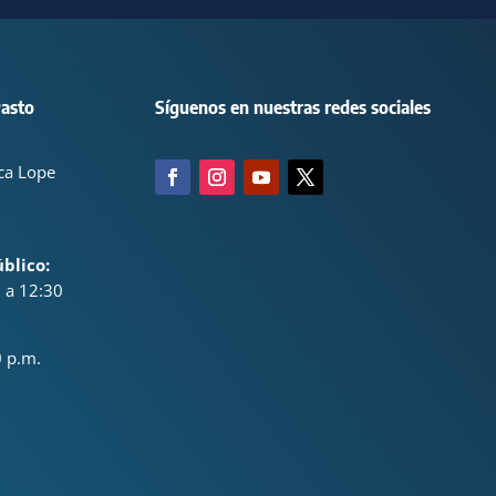
Pasto
Síguenos en nuestras redes sociales
nca Lope
blico:
. a 12:30
0 p.m.