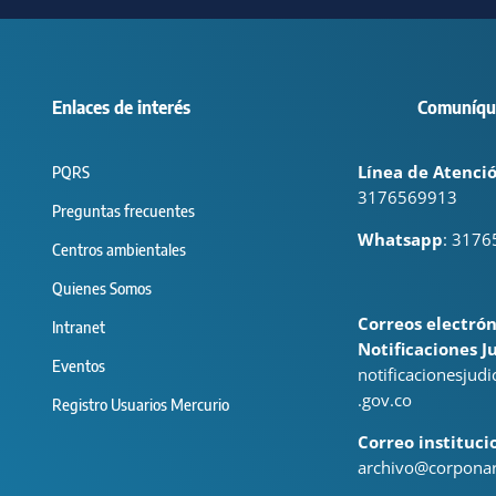
Enlaces de interés
Comuníque
Línea de Atenció
PQRS
3176569913
Preguntas frecuentes
Whatsapp
: 317
Centros ambientales
Quienes Somos
Correos electrón
Intranet
Notificaciones Ju
Eventos
notificacionesjud
.gov.co
Registro Usuarios Mercurio
Correo instituci
archivo@corponar