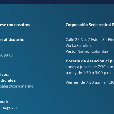
se con nosotros
Corponariño Sede central 
n al Usuario
:
Calle 25 No. 7 Este – 84 Fi
Via La Carolina
Pasto, Nariño, Colombia
6569913
Horario de Atención al pú
Lunes a jueves de 7:30 a.m
p.m. y de 1:30 a 3:00 p.m.
icos:
diciales:
Viernes: de
7:30 a.m. a 1:3
iciales@corponarino
onal:
ino.gov.co