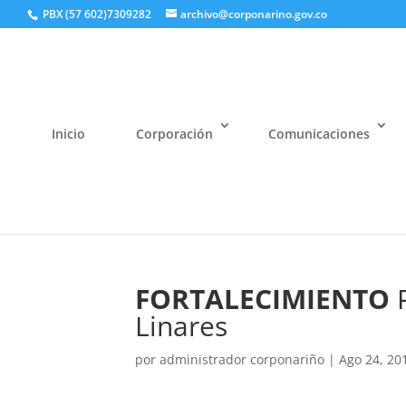
PBX (57 602)7309282
archivo@corponarino.gov.co
Inicio
Corporación
Comunicaciones
FORTALECIMIENTO
P
Linares
por
administrador corponariño
|
Ago 24, 20