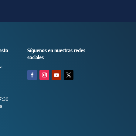
asto
Síguenos en nuestras redes
sociales
ca
7:30
a