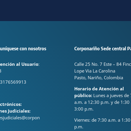
uníquese con nosotros
Corponariño Sede central P
ención al Usuario
:
Calle 25 No. 7 Este – 84 Fin
3
Lope Via La Carolina
Pasto, Nariño, Colombia
 3176569913
Horario de Atención al
público:
Lunes a jueves de 
a.m. a 12:30 p.m. y de 1:30 
ctrónicos:
3:00 p.m.
nes Judiciales:
nesjudiciales@corpon
Viernes: de
7:30 a.m. a 1:30
p.m.