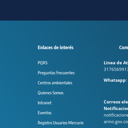
Enlaces de interés
Com
Línea de At
PQRS
317656991
Preguntas frecuentes
Whatsapp
:
Centros ambientales
Quienes Somos
Correos ele
Intranet
Notificacio
Eventos
notificacio
arino.gov.co
Registro Usuarios Mercurio