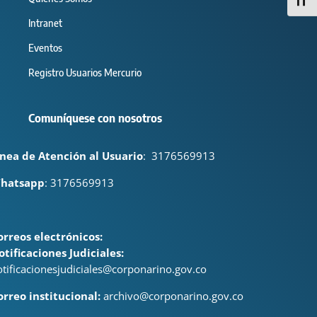
Alter
Intranet
Eventos
Registro Usuarios Mercurio
Comuníquese con nosotros
ínea de Atención al Usuario
:
3176569913
hatsapp
: 3176569913
orreos electrónicos:
otificaciones Judiciales:
otificacionesjudiciales@corponarino.gov.co
orreo institucional:
archivo@corponarino.gov.co