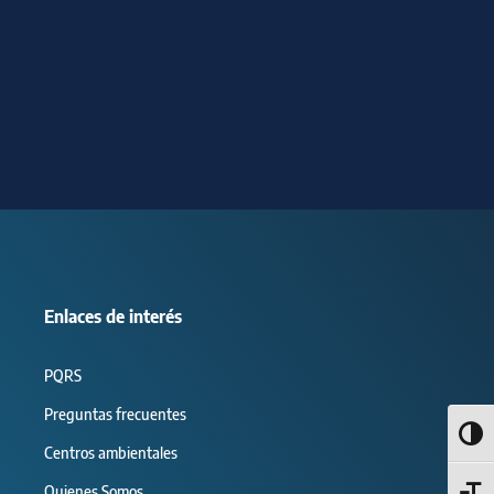
Enlaces de interés
PQRS
Preguntas frecuentes
Alter
Centros ambientales
Quienes Somos