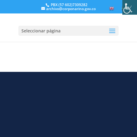
PBX (57 602)7309282
archivo@corponarino.gov.co
EN
ES
Seleccionar página