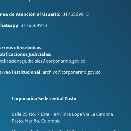
ínea de Atención al Usuario
:
3176569913
hatsapp
: 3176569913
orreos electrónicos:
otificaciones Judiciales:
otificacionesjudiciales@corponarino.gov.co
orreo institucional:
archivo@corponarino.gov.co
Corponariño Sede central Pasto
Calle 25 No. 7 Este – 84 Finca Lope Via La Carolina
Pasto, Nariño, Colombia