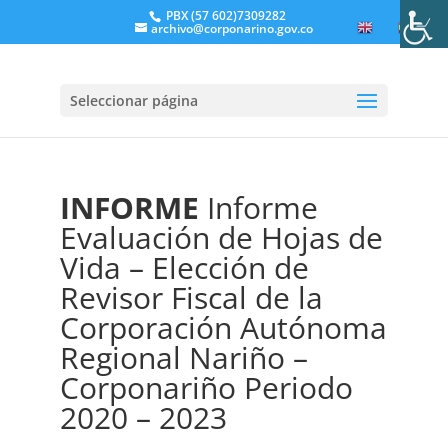
PBX (57 602)7309282
archivo@corponarino.gov.co
EN
ES
Seleccionar página
INFORME
Informe
Evaluación de Hojas de
Vida – Elección de
Revisor Fiscal de la
Corporación Autónoma
Regional Nariño –
Corponariño Periodo
2020 – 2023