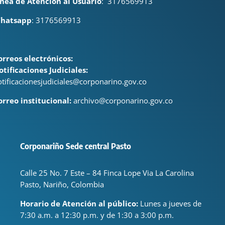
ínea de Atención al Usuario
:
3176569913
hatsapp
: 3176569913
orreos electrónicos:
otificaciones Judiciales:
otificacionesjudiciales@corponarino.gov.co
orreo institucional:
archivo@corponarino.gov.co
Corponariño Sede central Pasto
Calle 25 No. 7 Este – 84 Finca Lope Via La Carolina
Pasto, Nariño, Colombia
Horario de Atención al público:
Lunes a jueves de
7:30 a.m. a 12:30 p.m. y de 1:30 a 3:00 p.m.