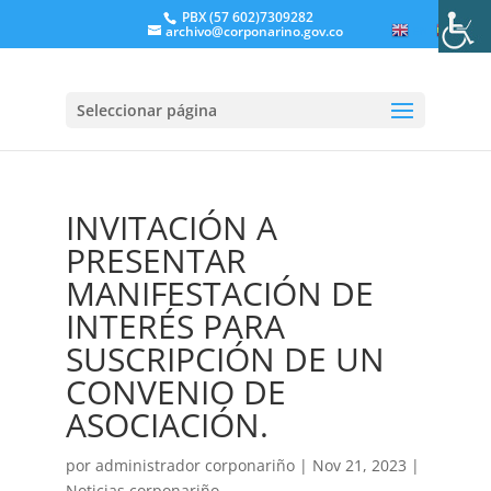
PBX (57 602)7309282
archivo@corponarino.gov.co
EN
ES
Seleccionar página
INVITACIÓN A
PRESENTAR
MANIFESTACIÓN DE
INTERÉS PARA
SUSCRIPCIÓN DE UN
CONVENIO DE
ASOCIACIÓN.
por
administrador corponariño
|
Nov 21, 2023
|
Noticias corponariño