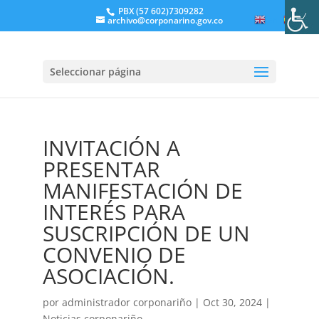
PBX (57 602)7309282
archivo@corponarino.gov.co
EN
ES
Seleccionar página
INVITACIÓN A
PRESENTAR
MANIFESTACIÓN DE
INTERÉS PARA
SUSCRIPCIÓN DE UN
CONVENIO DE
ASOCIACIÓN.
por
administrador corponariño
|
Oct 30, 2024
|
Noticias corponariño