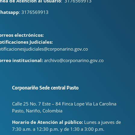
ínea de Atención al Usuario
:
3176569913
hatsapp
: 3176569913
orreos electrónicos:
otificaciones Judiciales:
otificacionesjudiciales@corponarino.gov.co
orreo institucional:
archivo@corponarino.gov.co
Corponariño Sede central Pasto
Calle 25 No. 7 Este – 84 Finca Lope Via La Carolina
Pasto, Nariño, Colombia
Horario de Atención al público:
Lunes a jueves de
7:30 a.m. a 12:30 p.m. y de 1:30 a 3:00 p.m.