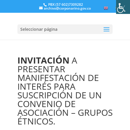
PBX (57 602)7309282
archivo@corponarino.gov.co
EN
ES
Seleccionar página
INVITACIÓN
A
PRESENTAR
MANIFESTACIÓN DE
INTERÉS PARA
SUSCRIPCIÓN DE UN
CONVENIO DE
ASOCIACIÓN – GRUPOS
ÉTNICOS.