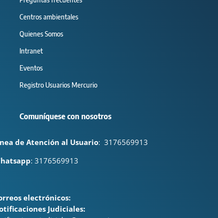
Centros ambientales
Quienes Somos
Intranet
Eventos
Registro Usuarios Mercurio
Comuníquese con nosotros
ínea de Atención al Usuario
:
3176569913
hatsapp
: 3176569913
orreos electrónicos:
otificaciones Judiciales: