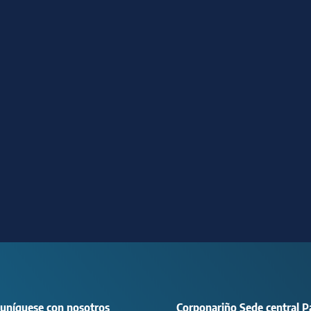
uníquese con nosotros
Corponariño Sede central P