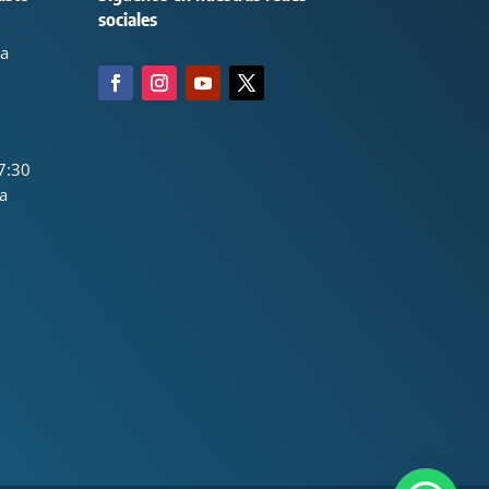
sociales
ca
7:30
a