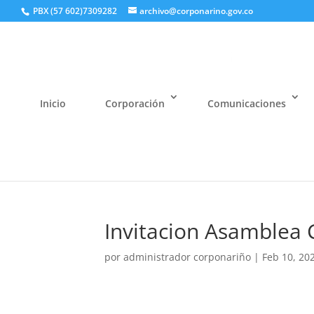
PBX (57 602)7309282
archivo@corponarino.gov.co
Inicio
Corporación
Comunicaciones
Invitacion Asamblea 
por
administrador corponariño
|
Feb 10, 20