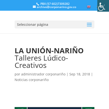
PBX (57 602)7309282
archivo@corponarino.gov.co
EN
ES
Seleccionar página
LA UNIÓN-NARIÑO
Talleres Lúdico-
Creativos
por
administrador corponariño
|
Sep 18, 2018
|
Noticias corponariño