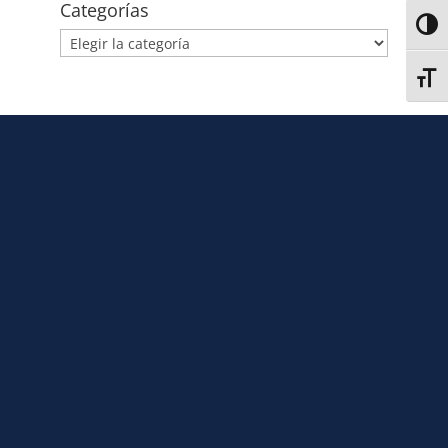
Categorías
Alter
Alter