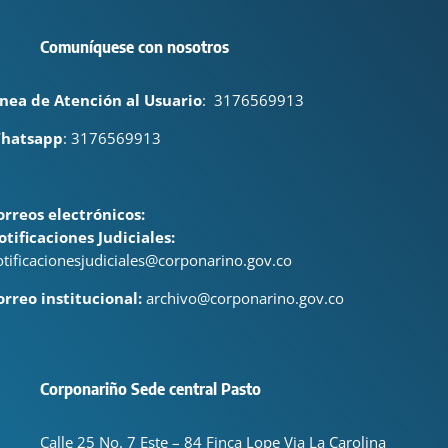
Comuníquese con nosotros
ínea de Atención al Usuario
:
3176569913
hatsapp
: 3176569913
orreos electrónicos:
otificaciones Judiciales:
otificacionesjudiciales@corponarino.gov.co
orreo institucional:
archivo@corponarino.gov.co
Corponariño Sede central Pasto
Calle 25 No. 7 Este – 84 Finca Lope Via La Carolina