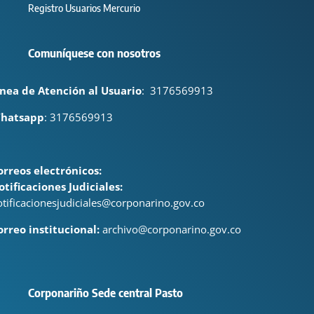
Registro Usuarios Mercurio
Comuníquese con nosotros
ínea de Atención al Usuario
:
3176569913
hatsapp
: 3176569913
orreos electrónicos:
otificaciones Judiciales:
otificacionesjudiciales@corponarino.gov.co
orreo institucional:
archivo@corponarino.gov.co
Corponariño Sede central Pasto