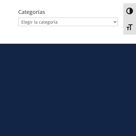
Categorías
Alter
Alter