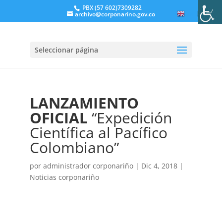
PBX (57 602)7309282
archivo@corponarino.gov.co
EN
ES
Seleccionar página
LANZAMIENTO
OFICIAL
“Expedición
Científica al Pacífico
Colombiano”
por
administrador corponariño
|
Dic 4, 2018
|
Noticias corponariño