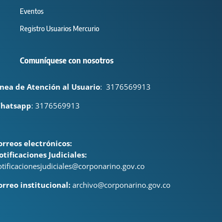
Eventos
Registro Usuarios Mercurio
Comuníquese con nosotros
ínea de Atención al Usuario
:
3176569913
hatsapp
: 3176569913
orreos electrónicos:
otificaciones Judiciales:
otificacionesjudiciales@corponarino.gov.co
orreo institucional:
archivo@corponarino.gov.co