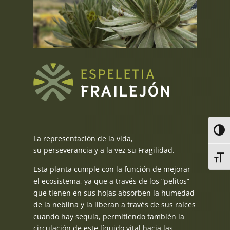
ESPELETIA
FRAILEJÓN
Alter
La representación de la vida,
su perseverancia y a la vez su Fragilidad.
Alter
Esta planta cumple con la función de mejorar
el ecosistema, ya que a través de los “pelitos”
que tienen en sus hojas absorben la humedad
de la neblina y la liberan a través de sus raíces
cuando hay sequía, permitiendo también la
circulación de este líquido vital hacia las