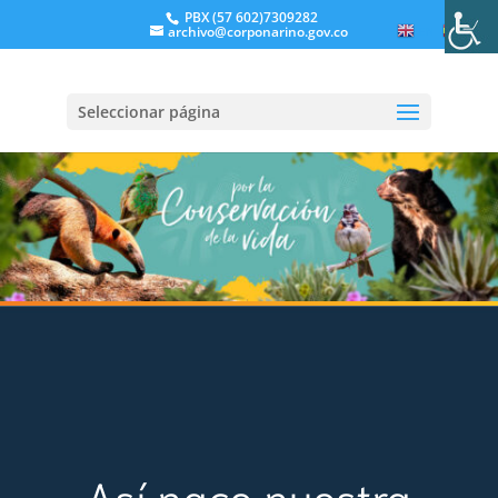
PBX (57 602)7309282
archivo@corponarino.gov.co
EN
ES
Seleccionar página
Así nace nuestra