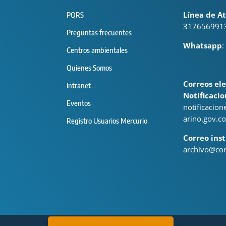
Línea de At
PQRS
317656991
Preguntas frecuentes
Whatsapp
:
Centros ambientales
Quienes Somos
Correos ele
Intranet
Notificacio
Eventos
notificacio
arino.gov.co
Registro Usuarios Mercurio
Correo inst
archivo@cor