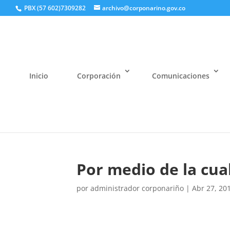
PBX (57 602)7309282
archivo@corponarino.gov.co
Inicio
Corporación
Comunicaciones
Por medio de la cua
por
administrador corponariño
|
Abr 27, 20