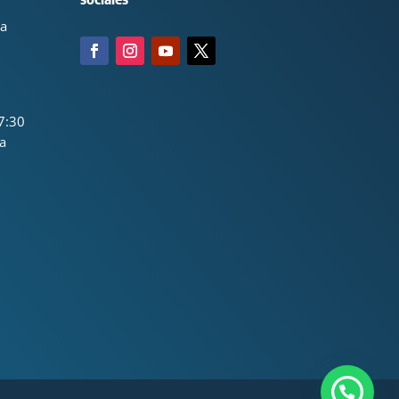
ca
7:30
a