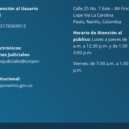
ención al Usuario
:
Calle 25 No. 7 Este – 84 Fin
3
Lope Via La Carolina
Pasto, Nariño, Colombia
 3176569913
Horario de Atención al
público:
Lunes a jueves de 
a.m. a 12:30 p.m. y de 1:30 
ctrónicos:
3:00 p.m.
nes Judiciales:
nesjudiciales@corpon
Viernes: de
7:30 a.m. a 1:30
p.m.
itucional:
ponarino.gov.co