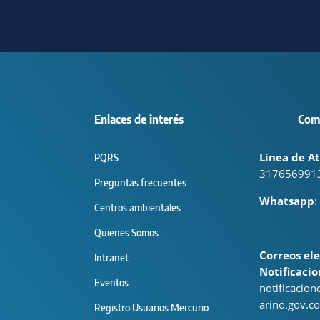
Enlaces de interés
Com
Línea de At
PQRS
317656991
Preguntas frecuentes
Whatsapp
:
Centros ambientales
Quienes Somos
Correos ele
Intranet
Notificacio
Eventos
notificacio
arino.gov.co
Registro Usuarios Mercurio