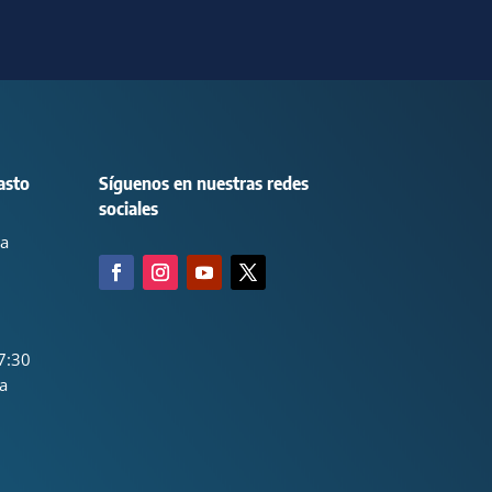
asto
Síguenos en nuestras redes
sociales
ca
7:30
a