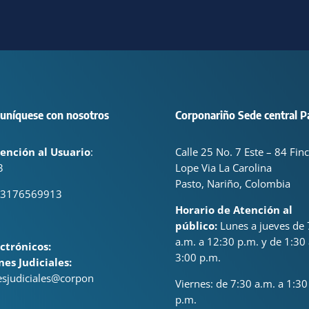
uníquese con nosotros
Corponariño Sede central P
ención al Usuario
:
Calle 25 No. 7 Este – 84 Fin
3
Lope Via La Carolina
Pasto, Nariño, Colombia
 3176569913
Horario de Atención al
público:
Lunes a jueves de 
a.m. a 12:30 p.m. y de 1:30 
ctrónicos:
3:00 p.m.
nes Judiciales:
nesjudiciales@corpon
Viernes: de
7:30 a.m. a 1:30
p.m.