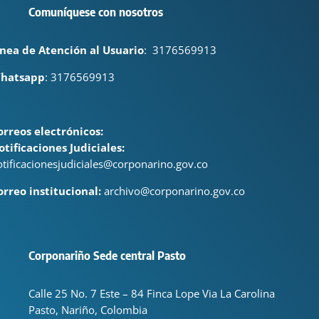
Comuníquese con nosotros
ínea de Atención al Usuario
:
3176569913
hatsapp
: 3176569913
orreos electrónicos:
otificaciones Judiciales:
otificacionesjudiciales@corponarino.gov.co
orreo institucional:
archivo@corponarino.gov.co
Corponariño Sede central Pasto
Calle 25 No. 7 Este – 84 Finca Lope Via La Carolina
Pasto, Nariño, Colombia