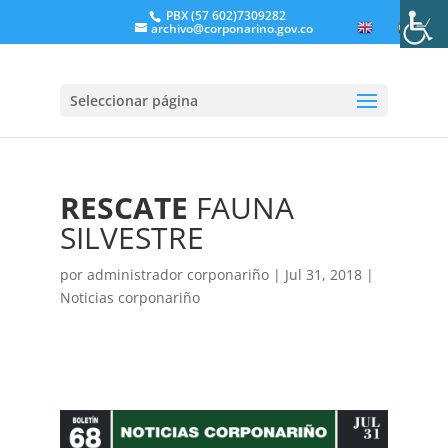
PBX (57 602)7309282
archivo@corponarino.gov.co
EN
ES
Seleccionar página
RESCATE
FAUNA
SILVESTRE
por
administrador corponariño
|
Jul 31, 2018
|
Noticias corponariño