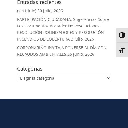
Entradas recientes
(sin título)
30 julio, 2026
PARTICIPACIÓN CIUDADANA: Sugerencias Sobre
Los Documentos Borrador De Resoluciones:
RESOLUCIÓN POLINIZADORES Y RESOLUCIÓN
Alter
INCENDIOS DE COBERTURA
3 julio, 2026
CORPONARIÑO INVITA A PONERSE AL DÍA CON
Alter
RECAUDOS AMBIENTALES
25 junio, 2026
Categorías