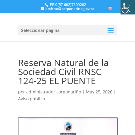
PBX (57 602)7309282
archivo@corponarino.gov.co
EN
ES
Seleccionar página
Reserva Natural de la
Sociedad Civil RNSC
124-25 EL PUENTE
por
administrador corponariño
|
May 25, 2026
|
Aviso público