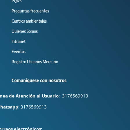
PQRS
Preguntas frecuentes
Centros ambientales
Quienes Somos
Intranet
Eventos
Registro Usuarios Mercurio
Comuníquese con nosotros
ínea de Atención al Usuario
:
3176569913
hatsapp
: 3176569913
orreos electrónicos: