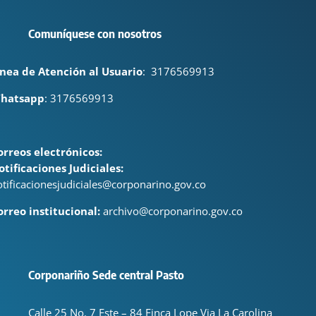
Comuníquese con nosotros
ínea de Atención al Usuario
:
3176569913
hatsapp
: 3176569913
orreos electrónicos:
otificaciones Judiciales:
otificacionesjudiciales@corponarino.gov.co
orreo institucional:
archivo@corponarino.gov.co
Corponariño Sede central Pasto
Calle 25 No. 7 Este – 84 Finca Lope Via La Carolina