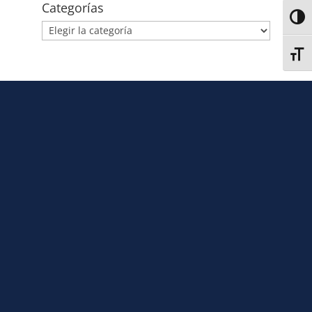
Categorías
Alter
Alter