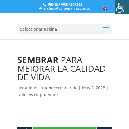
PBX (57 602)7309282
archivo@corponarino.gov.co
EN
ES
Seleccionar página
SEMBRAR
PARA
MEJORAR LA CALIDAD
DE VIDA
por
administrador corponariño
|
May 5, 2018
|
Noticias corponariño