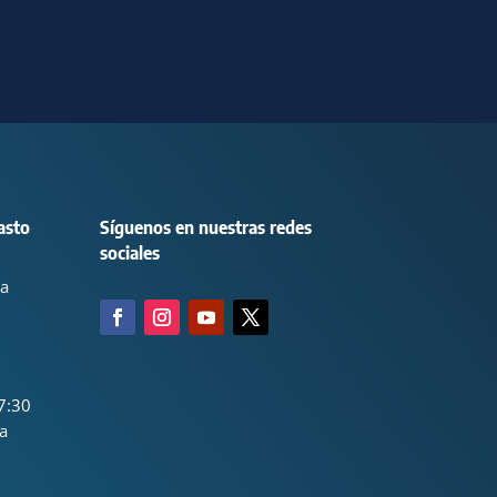
asto
Síguenos en nuestras redes
sociales
ca
7:30
a