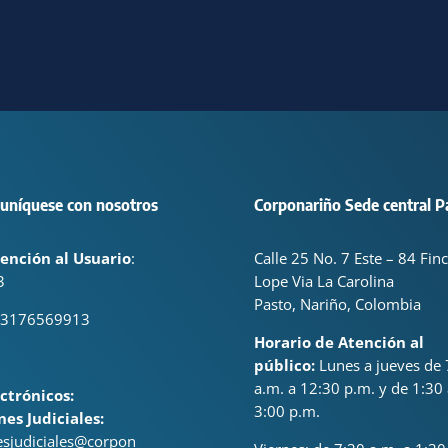
uníquese con nosotros
Corponariño Sede central P
ención al Usuario
:
Calle 25 No. 7 Este – 84 Fin
3
Lope Via La Carolina
Pasto, Nariño, Colombia
 3176569913
Horario de Atención al
público:
Lunes a jueves de 
a.m. a 12:30 p.m. y de 1:30 
ctrónicos:
3:00 p.m.
nes Judiciales:
nesjudiciales@corpon